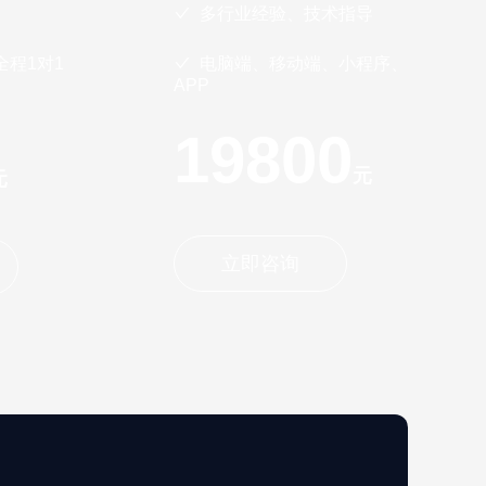
多行业经验、技术指导
程1对1
电脑端、移动端、小程序、
APP
19800
元
元
立即咨询