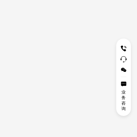




业
务
咨
询