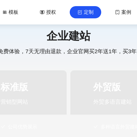
模板
授权
定制
案例




企业建站
天免费体验，7天无理由退款，企业官网买2年送1年，买3年
标准版
外贸版
营销型网站
外贸多语言建站
公司优势展示
多种语言外贸建