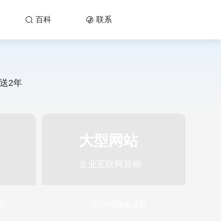
百科
联系


送2年
大型网站
企业互联网营销
站
从0到1快速成型