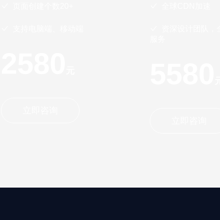
页面创建个数20+
全球CDN加速
支持电脑端、移动端
资深设计团队，全
服务
2580
5580
元
立即咨询
立即咨询