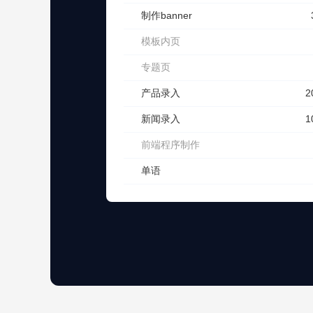
制作banner
模板内页
专题页
产品录入
2
新闻录入
1
前端程序制作
单语