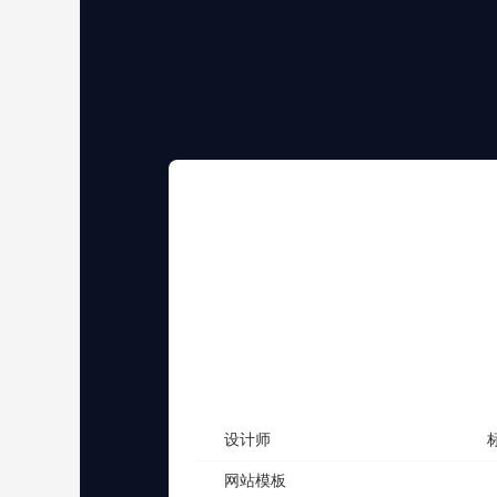
880设计套餐
适合创业企业展示产品和发布信息
880
元
立即咨询
设计师
网站模板