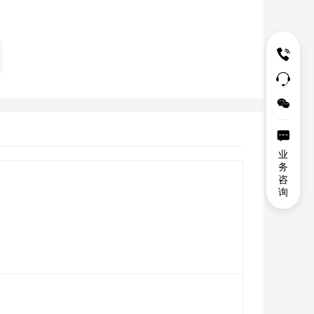




业
务
咨
询