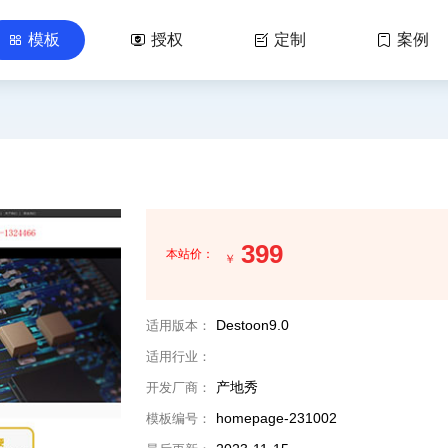
模板
授权
定制
案例




399
本站价：
￥
Destoon9.0
适用版本：
适用行业：
产地秀
开发厂商：
homepage-231002
模板编号：