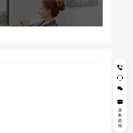




业
务
咨
询