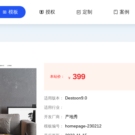
模板
授权
定制
案例




399
本站价：
￥
Destoon9.0
适用版本：
适用行业：
产地秀
开发厂商：
homepage-230212
模板编号：