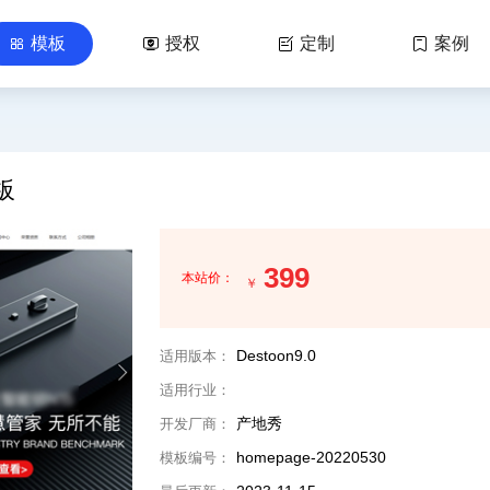
模板
授权
定制
案例




板
399
本站价：
￥
Destoon9.0
适用版本：
适用行业：
产地秀
开发厂商：
homepage-20220530
模板编号：