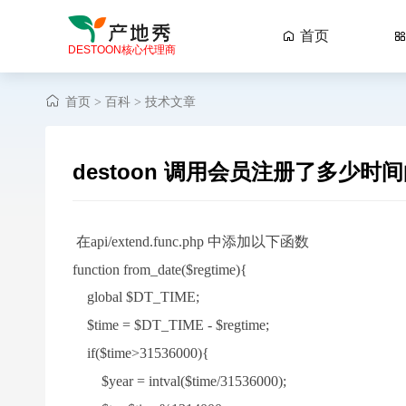
首页

DESTOON核心代理商
首页
百科
技术文章
>
>
destoon 调用会员注册了多少时
在api/extend.func.php 中添加以下函数
function from_date($regtime){
global $DT
_TIME;
$time = $DT
_TIME - $regtime;
if($time>31536000){
$year = intval($time/31536000);