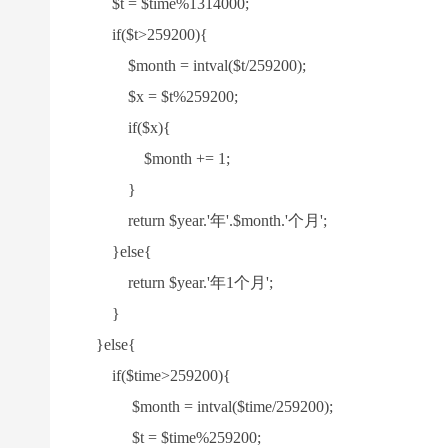
$t = $time%1314000;
if($t>259200){
$mo
nth = intval($t/259200);
$x = $t%259200;
if($x){
$mo
nth += 1;
}
return $year.'年'.$month.'个月';
}else{
return $year.'年1个月';
}
}else{
if($time>259200){
$mo
nth = intval($time/259200);
$t = $time%259200;