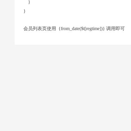
}
}
会员列表页使用
{from_date($t[regtime])} 调用即可