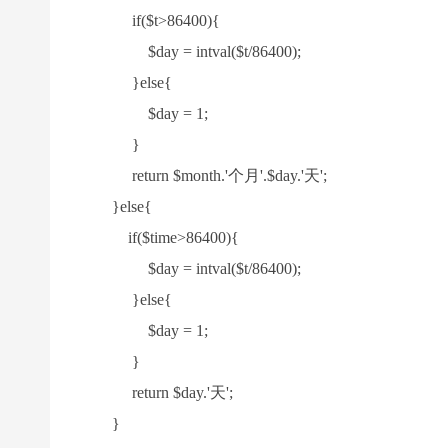
if($t>86400){
$day = intval($t/86400);
}else{
$day = 1;
}
return $month.'个月'.$day.'天';
}else{
if($time>86400){
$day = intval($t/86400);
}else{
$day = 1;
}
return $day.'天';
}