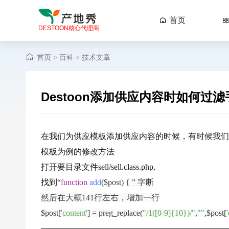
首页

DESTOON核心代理商
首页
百科
技术文章
>
>
Destoon添加供应内容时如何过
在我们为供应模板添加供应内容的时候，有时候我们
模板为例的修改方法
打开要目录文件sell/sell.class.php,
找到“
function
add
($post)
{ ” 字断
然后在大概141行左右，增加一行
$post[
'content
'
] = preg_replace(
"/1([0-9]{10})/"
,
""
,$post[