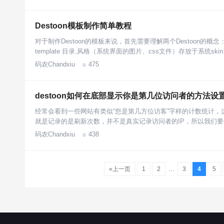
Destoon模板制作简单教程
对于制作Destoon的模板来说，首先需要理解两个Destoon的概念：模板
template 目录,风格（系统界面的图片、css文件）存放于系统ski
码农Chandxiu
475

destoon如何在底部显示你是第几位访问者的方法设
经常会看到一些网站有类似“您是第几方位访客”字样的计数统计
就是记录的是刷新次数，并不是真实记录访问者的IP，所以我们
码农Chandxiu
438

«上一页
1
2
…
3
4
5