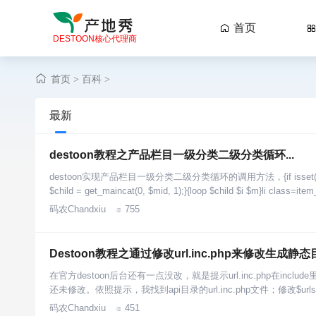
首页

DESTOON核心代理商
首页
百科
>
>
最新
destoon教程之产品栏目一级分类二级分类循环...
destoon实现产品栏目一级分类二级分类循环的调用方法，{if isset($MODULE[
$child = get_maincat(0, $mid, 1);}{loop $child $i $m}li class=ite
码农Chandxiu
755

Destoon教程之通过修改url.inc.php来修改生成
在官方destoon后台还有一点没改，就是提示url.inc.php在in
还未修改。依照提示，我找到api目录的url.inc.php文件；修改$urls[
码农Chandxiu
451
