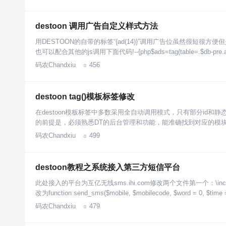
destoon 调用广告自定义样式方法
用DESTOON的自带的标签“{ad(14)}”调用广告位虽然很短
也可以配合其他的js调用下面代码!--{php$ads=tag(table=.$db-pre.a
码农Chandxiu
456

destoon tag()模板标签修改
在destoon模板标签中多数采用全自动调用模式，只有部分id和
的前提是，必须熟悉DT的后台管理和功能，能准确找到对应的模块
码农Chandxiu
499

destoon教程之系统接入第三方短信平台
此处接入的平台为互亿无线sms.ihi.com修改两个文件第一个：\include\glo
改为function send_sms($mobile, $mobilecode, $word = 0, $time
码农Chandxiu
479
