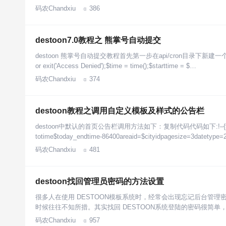
码农Chandxiu
386

destoon7.0教程之 熊掌号自动提交
destoon 熊掌号自动提交教程首先第一步在api/cron目录下新建一个xzh.i
or exit('Access Denied');$time = time();$starttime = $…
码农Chandxiu
374

destoon教程之调用自定义模板及样式的公告栏
destoon中默认的首页公告栏调用方法如下：复制代码代码如下:!–{tag(“table
totime$today_endtime-86400areaid=$cityidpagesize=3datetype=2
码农Chandxiu
481

destoon找回管理员密码的方法设置
很多人在使用 DESTOON模板系统时，经常会出现忘记后台管
时候往往不知所措。其实找回 DESTOON系统登陆的密码很简单
码农Chandxiu
957
