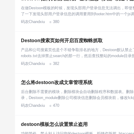
在做Destoon模板的时候，发现头部用户登录信息无法调出，
了一下发现头部用户登录信息的调用要用到footer.htm中的一个j
码农Chandxiu
380

Destoon搜索页如何开启百度蜘蛛抓取
产品和公司搜索页也是个不错争取排名的地方，Destoon默认禁止
robots.txt去掉禁止search的那一行，然后查找整站的module目
码农Chandxiu
382

怎么将destoon改成文章管理系统
后台删除不需要的模块，删除模块会自动删除程序和数据表。删除公司模块
录，Destoon_module删除公司模块信息删除会员模块前，修改fc
码农Chandxiu
470

destoon模板怎么设置禁止盗用
功能简价，禁止别人访问您的destoon模板，拒绝盗版把 .htacc