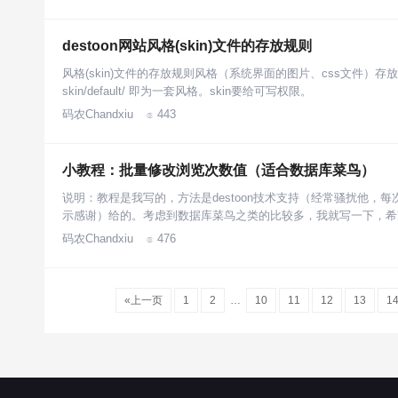
destoon网站风格(skin)文件的存放规则
风格(skin)文件的存放规则风格（系统界面的图片、css文件）存放于系
skin/default/ 即为一套风格。skin要给可写权限。
码农Chandxiu
443

小教程：批量修改浏览次数值（适合数据库菜鸟）
说明：教程是我写的，方法是destoon技术支持（经常骚扰他，
示感谢）给的。考虑到数据库菜鸟之类的比较多，我就写一下，希
码农Chandxiu
476

«上一页
1
2
…
10
11
12
13
1