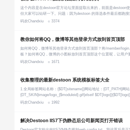
这个内容是在destoon官方论坛里面提取出来的，前面是dest
但大家可以钻研一下。问题：因为destoon 的筛选条件最后都跑
码农Chandxiu
3374

教你如何将QQ，微博等其他登录方式放到首页顶部
如何将QQ，微博等其他登录方式放到首页顶部？将/member/log
板？如何将QQ，微博的小图标放到首页顶部这个位置呢，让用户
码农Chandxiu
1671

收集整理的最新destoon 系统模板标签大全
1.全局标签网站名称：{$DT[sitename]}网站地址：{DT_PATH}网站LOGO：
{DT_SKIN}image/logo_{$moduleid}.gif{elseif $DT[logo]}{$DT[log
码农Chandxiu
1992

解决Destoon IIS7下伪静态后公司新闻页打开错误
Destoon官方给出的IIS7伪静态规则web.config.txt，