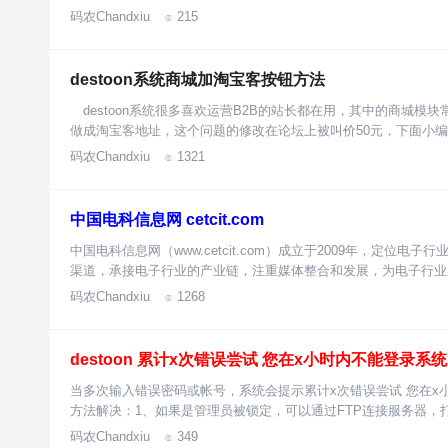
码农Chandxiu
215

destoon系统商城加淘宝客按钮方法
destoon系统很多喜欢运营B2B的站长都在用，其中的商城模
做成淘宝客地址，这个问题的修改在论坛上被叫价50元，下面小
码农Chandxiu
1321

中国电科信息网 cetcit.com
中国电科信息网（www.cetcit.com）成立于2009年，定位
渠道，承接电子行业的产业链，注重媒体整合和发展，为电子行业
码农Chandxiu
1268

destoon 累计x次错误尝试 您在x小时内不能登录系
当多次输入错误密码或帐号，系统会提示累计x次错误尝试 您在
方法解决：1、如果是管理员被锁定，可以通过FTP连接服务器，打开c
码农Chandxiu
349
